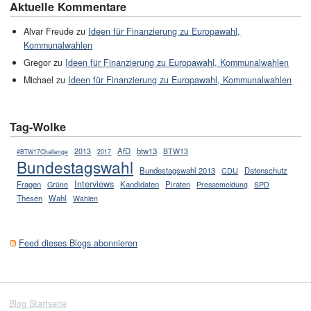
Aktuelle Kommentare
Alvar Freude zu
Ideen für Finanzierung zu Europawahl,
Kommunalwahlen
Gregor zu
Ideen für Finanzierung zu Europawahl, Kommunalwahlen
Michael zu
Ideen für Finanzierung zu Europawahl, Kommunalwahlen
Tag-Wolke
AfD
btw13
2013
BTW13
#BTW17Challenge
2017
Bundestagswahl
Bundestagswahl 2013
Datenschutz
CDU
Interviews
Fragen
Kandidaten
Piraten
Grüne
Pressemeldung
SPD
Thesen
Wahl
Wahlen
Feed dieses Blogs abonnieren
Blog Startseite